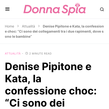
Home
Attualità
Denise Pipitone e Kata, la confession
e choc: “Ci sono dei collegamenti tra i due rapimenti, dove s
ono le bambine”
ATTUALITÀ
2 MINUTE READ
Denise Pipitone e
Kata, la
confessione choc:
“Ci sono dei