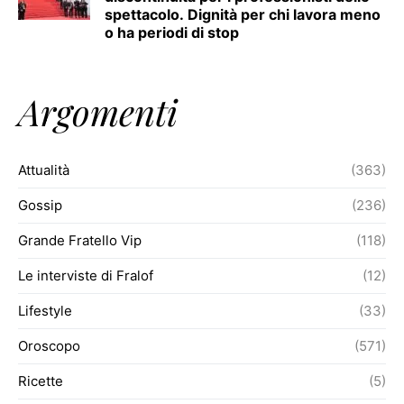
spettacolo. Dignità per chi lavora meno
o ha periodi di stop
Argomenti
Attualità
(363)
Gossip
(236)
Grande Fratello Vip
(118)
Le interviste di Fralof
(12)
Lifestyle
(33)
Oroscopo
(571)
Ricette
(5)